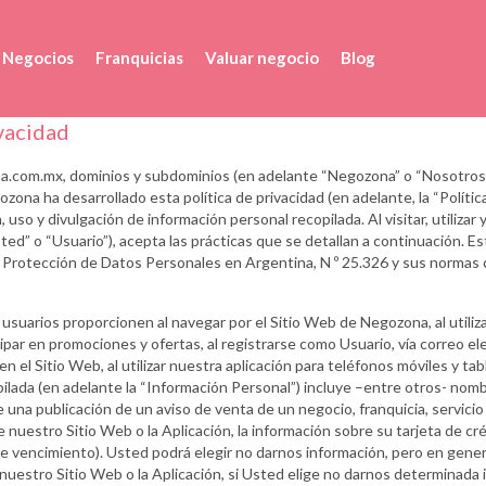
e Negocios
Franquicias
Valuar negocio
Blog
ivacidad
.com.mx, dominios y subdominios (en adelante “Negozona” o “Nosotros”)
a ha desarrollado esta política de privacidad (en adelante, la “Política d
uso y divulgación de información personal recopilada. Al visitar, utilizar y
d” o “Usuario”), acepta las prácticas que se detallan a continuación. Esta
Protección de Datos Personales en Argentina, N º 25.326 y sus normas 
suarios proporcionen al navegar por el Sitio Web de Negozona, al utilizar
ipar en promociones y ofertas, al registrarse como Usuario, vía correo el
el Sitio Web, al utilizar nuestra aplicación para teléfonos móviles y tab
ilada (en adelante la “Información Personal”) incluye –entre otros- nombr
 una publicación de un aviso de venta de un negocio, franquicia, servicio 
nuestro Sitio Web o la Aplicación, la información sobre su tarjeta de créd
ha de vencimiento). Usted podrá elegir no darnos información, pero en gene
n nuestro Sitio Web o la Aplicación, si Usted elige no darnos determinad