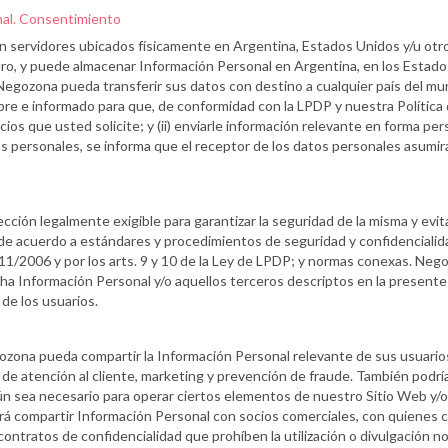
nal. Consentimiento
 servidores ubicados físicamente en Argentina, Estados Unidos y/u otr
turo, y puede almacenar Información Personal en Argentina, en los Estado
gozona pueda transferir sus datos con destino a cualquier país del mund
ibre e informado para que, de conformidad con la LPDP y nuestra Política 
cios que usted solicite; y (ii) enviarle información relevante en forma per
tos personales, se informa que el receptor de los datos personales asumi
cción legalmente exigible para garantizar la seguridad de la misma y evit
e acuerdo a estándares y procedimientos de seguridad y confidencialida
1/2006 y por los arts. 9 y 10 de la Ley de LPDP; y normas conexas. Nego
cha Información Personal y/o aquellos terceros descriptos en la presente 
de los usuarios.
zona pueda compartir la Información Personal relevante de sus usuario
io de atención al cliente, marketing y prevención de fraude. También podr
sea necesario para operar ciertos elementos de nuestro Sitio Web y/o nu
rá compartir Información Personal con socios comerciales, con quienes 
ntratos de confidencialidad que prohíben la utilización o divulgación no 