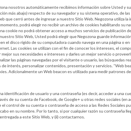
ona nosotros automáticamente recibimos información sobre Usted y su 
ición más abajo) respecto de su navegador y su sistema operativo, de las
 web que cerró antes de ingresar a nuestro Sitio Web. Negozona utiliza la
o momento, podrá elegir no recibir un archivo de cookies habilitando su 
una cookie no podrá obtener acceso a muchos servicios de publicación d
en nuestro Sitio Web, Usted podrá elegir que Negozona guarde información
 el disco rígido de su computadora cuando navega en una página o en un
rnet. Las cookies se utilizan con el fin de conocer los intereses, el com
mejor sus necesidades e intereses y darles un mejor servicio o proveer
lizar las páginas navegadas por el visitante o usuario, las búsquedas rea
 de interés, personalizar contenidos, presentación y servicios. “Web 
ookies. Adicionalmente un Web beacon es utilizado para medir patrones de 
a identificación de usuario y una contraseña (es decir, acceder a una cu
vés de su cuenta de Facebook, de Google+ u otras redes sociales (en ad
de el control de su cuenta o contraseña de acceso a las Redes Sociales p
 cabo en su nombre. Por lo tanto, si por cualquier razón su contraseña ll
entregada a este Sitio Web, y (ii) contactarnos.