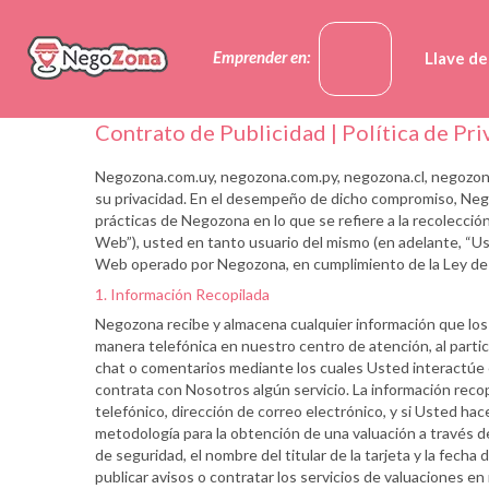
Emprender en:
Llave d
Contrato de Publicidad | Política de Pr
Negozona.com.uy, negozona.com.py, negozona.cl, negozona
su privacidad. En el desempeño de dicho compromiso, Negozon
prácticas de Negozona en lo que se refiere a la recolección, 
Web”), usted en tanto usuario del mismo (en adelante, “Uste
Web operado por Negozona, en cumplimiento de la Ley de 
1. Información Recopilada
Negozona recibe y almacena cualquier información que los u
manera telefónica en nuestro centro de atención, al partic
chat o comentarios mediante los cuales Usted interactúe en 
contrata con Nosotros algún servicio. La información recop
telefónico, dirección de correo electrónico, y si Usted hace
metodología para la obtención de una valuación a través de 
de seguridad, el nombre del titular de la tarjeta y la fec
publicar avisos o contratar los servicios de valuaciones e