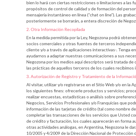
bien lo hará con ciertas restricciones o limitaciones a la
propósitos de control de calidad y de formación del person
mensajería instantáneo en línea (“chat on line”). Las gra
posteriormente se borrarán, a entera discreción de Negoz
2. Otra Información Recopilada
En la medida permitida por la Ley, Negozona podrá obtener
socios comerciales y otras fuentes de terceros independie
cliente y/o a través de aplicaciones interactivas-. Tenga
ayudarnos a adaptar nuestras comunicaciones a sus necesi
Negozona por los medios aquí descriptos será tratada de co
las prácticas de aquellos terceros de los cuales recibimos 
3. Autorización de Registro y Tratamiento de la Informaci
Al visitar, utilizar y/o registrarse en el Sitio Web y/o en
los siguientes fines: ofrecerle productos y servicios; pr
realizar encuestas, estadísticas o análisis sobre preferenc
Negocios, Servicios Profesionales y/o Franquicias que podr
información de las tarjetas de crédito (tal como nombre del
completar las transacciones de los servicios que Usted c
de crédito y facturación, los cuales aparecerán en forma au
otras actividades análogas, en Argentina, Negozona le dará
10/2005 y 4/2009 de la Dirección Nacional de Protección 