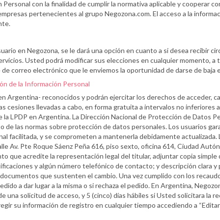
Personal con la finalidad de cumplir la normativa aplicable y cooperar
mpresas pertenecientes al grupo Negozona.com. El acceso a la información
nte.
ario en Negozona, se le dará una opción en cuanto a si desea recibir ci
ervicios. Usted podrá modificar sus elecciones en cualquier momento, a t
 de correo electrónico que le enviemos la oportunidad de darse de baja e
ión de la Información Personal
-en Argentina- reconocidos y podrán ejercitar los derechos de acceder, ca
s cesiones llevadas a cabo, en forma gratuita a intervalos no inferiores a
de la LPDP en Argentina. La Dirección Nacional de Protección de Datos Pe
o de las normas sobre protección de datos personales. Los usuarios garan
onal facilitada, y se comprometen a mantenerla debidamente actualizada. 
 calle Av. Pte Roque Sáenz Peña 616, piso sexto, oficina 614, Ciudad Aut
 que acredite la representación legal del titular, adjuntar copia simple
ificaciones y algún número telefónico de contacto; y descripción clara y
n y documentos que sustenten el cambio. Una vez cumplido con los recaud
edido a dar lugar a la misma o si rechaza el pedido. En Argentina, Negozo
e una solicitud de acceso, y 5 (cinco) días hábiles si Usted solicitara la r
regir su información de registro en cualquier tiempo accediendo a “Edita