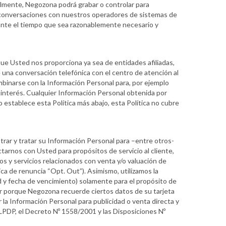
onalmente, Negozona podrá grabar o controlar para
las conversaciones con nuestros operadores de sistemas de
urante el tiempo que sea razonablemente necesario y
que Usted nos proporciona ya sea de entidades afiliadas,
 una conversación telefónica con el centro de atención al
mbinarse con la Información Personal para, por ejemplo
interés. Cualquier Información Personal obtenida por
 establece esta Política más abajo, esta Política no cubre
strar y tratar su Información Personal para –entre otros-
tarnos con Usted para propósitos de servicio al cliente,
tos y servicios relacionados con venta y/o valuación de
ica de renuncia “Opt. Out”). Asimismo, utilizamos la
dad y fecha de vencimiento) solamente para el propósito de
ar porque Negozona recuerde ciertos datos de su tarjeta
r la Información Personal para publicidad o venta directa y
 LPDP, el Decreto Nº 1558/2001 y las Disposiciones Nº