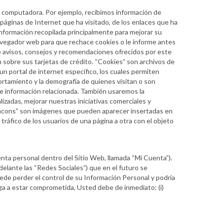
computadora. Por ejemplo, recibimos información de
 páginas de Internet que ha visitado, de los enlaces que ha
 información recopilada principalmente para mejorar su
navegador web para que rechace cookies o le informe antes
e avisos, consejos y recomendaciones ofrecidos por este
 sobre sus tarjetas de crédito. “Cookies” son archivos de
 portal de internet específico, los cuales permiten
portamiento y la demografía de quienes visitan o son
le información relacionada. También usaremos la
lizadas, mejorar nuestras iniciativas comerciales y
beacons” son imágenes que pueden aparecer insertadas en
tráfico de los usuarios de una página a otra con el objeto
enta personal dentro del Sitio Web, llamada “Mi Cuenta”).
elante las “Redes Sociales”) que en el futuro se
uede perder el control de su Información Personal y podría
ega a estar comprometida, Usted debe de inmediato: (i)