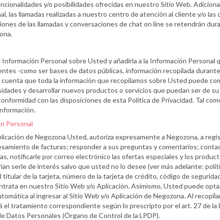
s funcionalidades y/o posibilidades ofrecidas en nuestro Sitio Web. Adici
al, las llamadas realizadas a nuestro centro de atención al cliente y/o 
baciones de las llamadas y conversaciones de chat on line se retendrán d
ona.
 Información Personal sobre Usted y añadirla a la Información Personal 
ntes -como ser bases de datos públicas, información recopilada durante
 en cuenta que toda la información que recopilamos sobre Usted puede co
dades y desarrollar nuevos productos o servicios que puedan ser de su 
nformidad con las disposiciones de esta Política de Privacidad. Tal como
información.
ón Personal
 la Aplicación de Negozona Usted, autoriza expresamente a Negozona, a regi
ocesamiento de facturas; responder a sus preguntas y comentarios; contac
ias, notificarle por correo electrónico las ofertas especiales y los produc
ían serle de interés salvo que usted no lo desee (ver más adelante: polít
 titular de la tarjeta, número de la tarjeta de crédito, código de seguri
ontrata en nuestro Sitio Web y/o Aplicación. Asimismo, Usted puede opt
tomática al ingresar al Sitio Web y/o Aplicación de Negozona. Al recopila
 el tratamiento correspondiente según lo prescripto por el art. 27 de la
de Datos Personales (Órgano de Control de la LPDP).