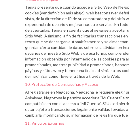
Tenga presente que cuando accede al Sitio Web de Negoz
cookies (ver definición más abajo), web beacons (ver defin
visto, de la dirección de IP de su computadora y del sitio
experiencia de usuario y mejorar nuestro servicio. En tod
de aceptarlas. Tenga en cuenta que al negarse a aceptar 
Sitio Web. Asimismo, a fin de facilitar las transacciones 
texto que se descargan automáticamente y se almacenan en
guardar cierta cantidad de datos sobre su actividad en inte
usuarios de nuestro Sitio Web y de esa forma, comprender 
información obtenida por intermedio de las cookies para ana
promocionales, mostrar publicidad o promociones, banners
páginas y sitios web y tienen una finalidad similar a los c
de maximizar como fluye el tráfico a través de la Web.
10. Protección de Contraseñas y Acceso
Al registrarse en Negozona, Negozona le requiere elegir un
Asimismo, Negozona le permite acceder a “Mi Cuenta” a tra
compatibilicen con el acceso a “Mi Cuenta”. Si Usted pier
estar sujeto a transacciones legalmente válidas llevadas a
cambiarla, modificando su información de registro que fue 
11. Vínculos Externos