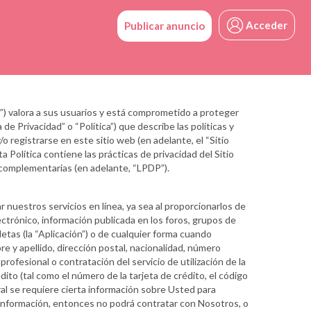
Acceder
Publicar anuncio
 valora a sus usuarios y está comprometido a proteger
e Privacidad” o “Política”) que describe las políticas y
/o registrarse en este sitio web (en adelante, el “Sitio
 Política contiene las prácticas de privacidad del Sitio
complementarias (en adelante, “LPDP”).
 nuestros servicios en línea, ya sea al proporcionarlos de
ectrónico, información publicada en los foros, grupos de
letas (la “Aplicación”) o de cualquier forma cuando
e y apellido, dirección postal, nacionalidad, número
profesional o contratación del servicio de utilización de la
ito (tal como el número de la tarjeta de crédito, el código
ral se requiere cierta información sobre Usted para
a información, entonces no podrá contratar con Nosotros, o