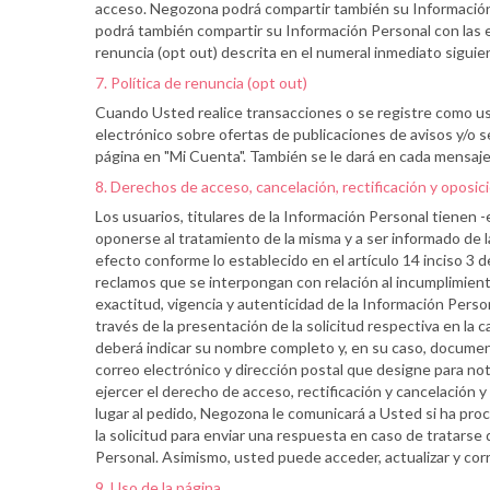
acceso. Negozona podrá compartir también su Información 
podrá también compartir su Información Personal con las e
renuncia (opt out) descrita en el numeral inmediato siguie
7. Política de renuncia (opt out)
Cuando Usted realice transacciones o se registre como usu
electrónico sobre ofertas de publicaciones de avisos y/o s
página en "Mi Cuenta". También se le dará en cada mensaje
8. Derechos de acceso, cancelación, rectificación y oposic
Los usuarios, titulares de la Información Personal tienen 
oponerse al tratamiento de la misma y a ser informado de la
efecto conforme lo establecido en el artículo 14 inciso 3 
reclamos que se interpongan con relación al incumplimient
exactitud, vigencia y autenticidad de la Información Pers
través de la presentación de la solicitud respectiva en la
deberá indicar su nombre completo y, en su caso, documento
correo electrónico y dirección postal que designe para not
ejercer el derecho de acceso, rectificación y cancelació
lugar al pedido, Negozona le comunicará a Usted si ha proc
la solicitud para enviar una respuesta en caso de tratarse d
Personal. Asimismo, usted puede acceder, actualizar y cor
9. Uso de la página