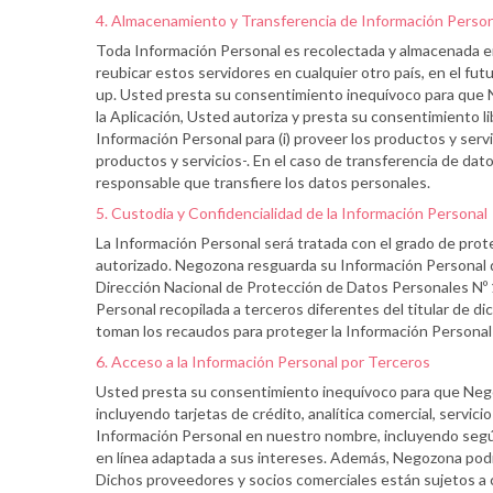
4. Almacenamiento y Transferencia de Información Perso
Toda Información Personal es recolectada y almacenada en
reubicar estos servidores en cualquier otro país, en el fu
up. Usted presta su consentimiento inequívoco para que Ne
la Aplicación, Usted autoriza y presta su consentimiento l
Información Personal para (i) proveer los productos y servi
productos y servicios-. En el caso de transferencia de da
responsable que transfiere los datos personales.
5. Custodia y Confidencialidad de la Información Personal
La Información Personal será tratada con el grado de prote
autorizado. Negozona resguarda su Información Personal d
Dirección Nacional de Protección de Datos Personales Nº 1
Personal recopilada a terceros diferentes del titular de di
toman los recaudos para proteger la Información Personal 
6. Acceso a la Información Personal por Terceros
Usted presta su consentimiento inequívoco para que Nego
incluyendo tarjetas de crédito, analítica comercial, servic
Información Personal en nuestro nombre, incluyendo según 
en línea adaptada a sus intereses. Además, Negozona pod
Dichos proveedores y socios comerciales están sujetos a co